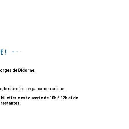
e !
eorges de Didonne
.
on, le site offre un panorama unique.
illetterie est ouverte de 10h à 12h et de
s restantes.