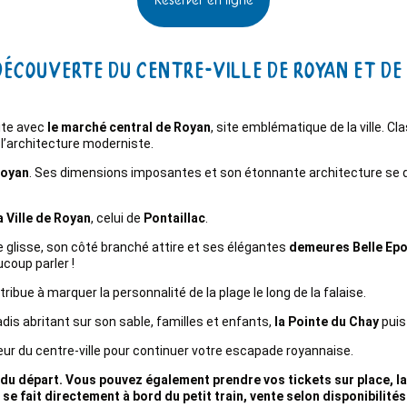
: Découverte du Centre-ville de Royan et de
ite avec
le marché central de Royan
, site emblématique de la ville.
 l’architecture moderniste.
Royan
. Ses dimensions imposantes et son étonnante architecture se d
a Ville de Royan
, celui de
Pontaillac
.
e glisse, son côté branché attire et ses élégantes
demeures Belle Ep
ucoup parler !
tribue à marquer la personnalité de la plage le long de la falaise.
radis abritant sur son sable, familles et enfants,
la Pointe du Chay
puis
œur du centre-ville pour continuer votre escapade royannaise.
du départ. Vous pouvez également prendre vos tickets sur place, la b
t se fait directement à bord du petit train, vente selon disponibilité